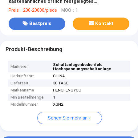
kastenähnliches örtlich festgelegtes
Wechselstrom-Metallbeiliegende Schaltanlage
Preis：200-20000/piece
MOQ：1
Bestpreis
Kontakt
Produkt-Beschreibung
,
Schaltanlagenbedienfeld
Markieren
Hochspannungsschaltanlage
Herkunftsort
CHINA
Lieferzeit
30 TAGE
Markenname
HENGFENGYOU
Min Bestellmenge
1
Modellnummer
XGN2
Sehen Sie mehr an