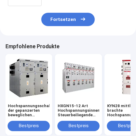
Fortsetzen
Empfohlene Produkte
Hochspannungsschalteinheit
HXGN15-12 Art
KYN28 mittler
der gepanzerten
Hochspannungsinnennetzverteilungs-
brachte
beweglichen
Steuerbeiliegende
Hochspannung
Schaltvorrichtung
Metallschaltanlage
an, die entfer
des Metall KYN61-
Metall
Bestpreis
Bestpreis
Bestprei
40.5 geschlossenen
Kabinettausga
Kabinettkunde