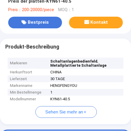
Preis der platten-KYN61-40.5
Preis：200-20000/piece
MOQ：1
Bestpreis
Kontakt
Produkt-Beschreibung
,
Schaltanlagenbedienfeld
Markieren
Metallplattierte Schaltanlage
Herkunftsort
CHINA
Lieferzeit
30 TAGE
Markenname
HENGFENGYOU
Min Bestellmenge
1
Modellnummer
KYN61-40.5
Sehen Sie mehr an