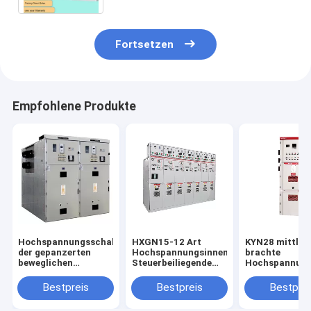
Fortsetzen
Empfohlene Produkte
Hochspannungsschalteinheit
HXGN15-12 Art
KYN28 mittler
der gepanzerten
Hochspannungsinnennetzverteilungs-
brachte
beweglichen
Steuerbeiliegende
Hochspannung
Schaltvorrichtung
Metallschaltanlage
an, die entfer
des Metall KYN61-
Metall
Bestpreis
Bestpreis
Bestprei
40.5 geschlossenen
Kabinettausga
Kabinettkunde