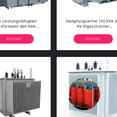
 Leistungsfähigkeit
Dämpfungsärme 150 KVA 3
sformator 400 KVA-
KV-Ölgeschützter
trischer Leistung Für
Transformator Mit Kema-
rielles Verteilersystem
Zertifikat
KONTAKT
KONTAKT