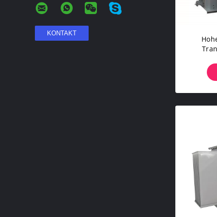
Hohe
Tran
Elek
Indust