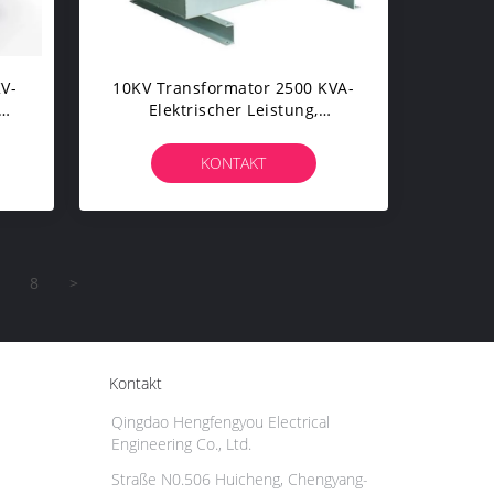
KV-
10KV Transformator 2500 KVA-
Elektrischer Leistung,
Ölgeschützter
Dreiphasigtransformator
KONTAKT
8
>
Kontakt
Qingdao Hengfengyou Electrical
Engineering Co., Ltd.
Straße N0.506 Huicheng, Chengyang-