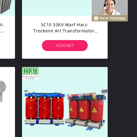
l-
SC10 35KV Warf Harz-
s
Trockene Art Transformator-
va
Hochleistungs-Transformator
KONTAKT