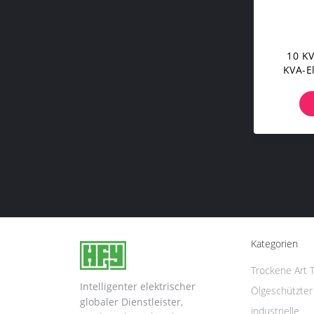
10 KV
KVA-El
Phas
Kategorien
Trockene Art 
Intelligenter elektrischer
Ölgeschützter
globaler Dienstleister,
industriel