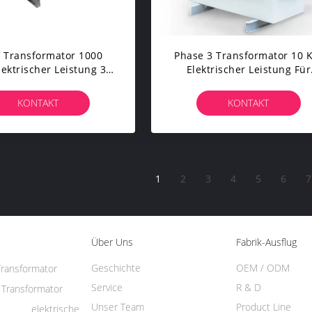
 Transformator 1000
Phase 3 Transformator 10 
ektrischer Leistung 3
Elektrischer Leistung Für
en-Ölgeschützte Art
Vertriebsnetz-Mitte
Dämpfungsarm
KONTAKT
KONTAKT
1
2
3
4
5
6
7
Über Uns
Fabrik-Ausflug
Geschichte
OEM / ODM
Transformator
Service
R & D
 Transformator
Unser Team
Product Line
le elektrische