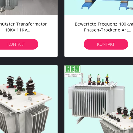
hützter Transformator
Bewertete Frequenz 400kva
10KV 11KV
Phasen-Trockene Art
/Wirtschaftsmacht-
Transformator-Industriell
Transformator
Elektrischer Transformato
KONTAKT
KONTAKT