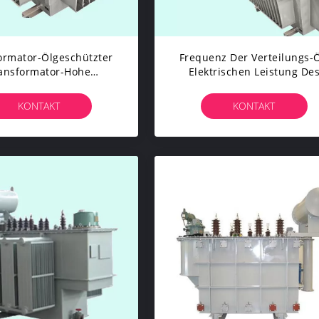
ormator-Ölgeschützter
Frequenz Der Verteilungs-Ö
ansformator-Hohe
Elektrischen Leistung De
ische Festigkeit Der 3
Transformator-25kv 5000k
-Elektrischen Leistung
50/60Hz
KONTAKT
KONTAKT