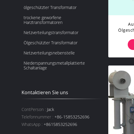
ölgeschützter Transformator
trockene geworfene
Harztransformatoren
Au
Ölgesc
Netzverteilungstransformator
Transf
Ölgeschützter Transformator
Netzverteilungsnebenstelle
Niederspannungsmetallplattierte
Schaltanlage
Kontaktieren Sie uns
ContPerson :
Jack
Telefonnummer :
+86-15853252696
WhatsApp :
+8615853252696