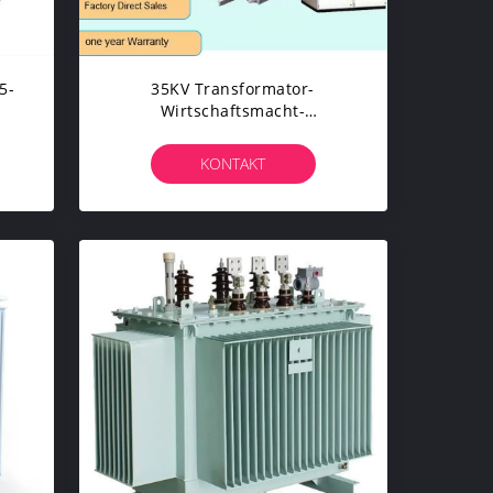
5-
35KV Transformator-
Wirtschaftsmacht-
Transformatorpreis Der
Frequenz-50/60Hz
KONTAKT
Ölgeschützter