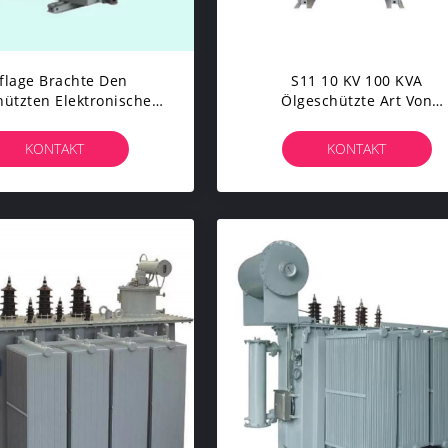
flage Brachte Den
S11 10 KV 100 KVA
hützten Elektronischen
Ölgeschützte Art Von
ormator 1000KVA 11KV
Wirtschaftsmacht-
Klein An
Transformator ISO-CER
KONTAKT
KONTAKT
Zustimmung 500 KVA