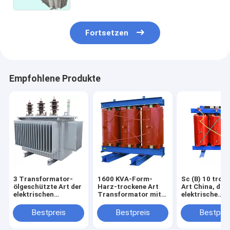
Fortsetzen
Empfohlene Produkte
3 Transformator-
1600 KVA-Form-
Sc (B) 10 troc
ölgeschützte Art der
Harz-trockene Art
Art China, das
elektrischen
Transformator mit
elektrische
Leistung der Phasen-
ausgezeichnetem
Transformato
33KV mit voller
energiesparendem
Hersteller
Bestpreis
Bestpreis
Bestprei
Siegelstruktur
Effekt
elektrischen
Transformator