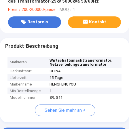
des Transformator-25kv 5000kva 50/60Hz
Preis：200-200000/piece
MOQ：1
Bestpreis
Kontakt
Produkt-Beschreibung
,
Wirtschaftsmachttransformator
Markieren
Netzverteilungstransformator
Herkunftsort
CHINA
Lieferzeit
15 Tage
Markenname
HENGFENGYOU
Min Bestellmenge
1
Modellnummer
S9, S11
Sehen Sie mehr an