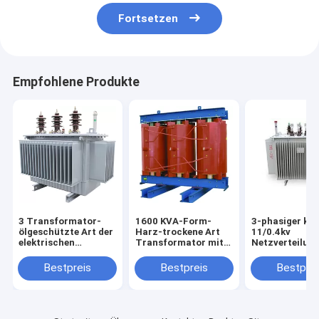
Fortsetzen
Empfohlene Produkte
3 Transformator-
1600 KVA-Form-
3-phasiger ku
ölgeschützte Art der
Harz-trockene Art
11/0.4kv
elektrischen
Transformator mit
Netzverteilun
Leistung der Phasen-
ausgezeichnetem
ölgeschützter
33KV mit voller
energiesparendem
Transformato
Bestpreis
Bestpreis
Bestprei
Siegelstruktur
Effekt