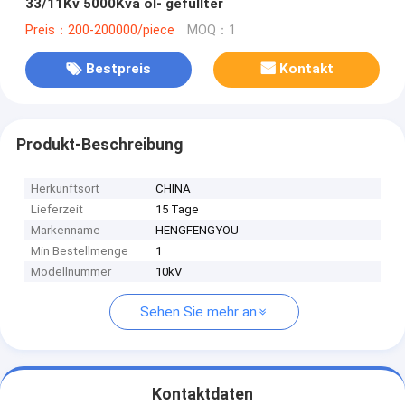
33/11Kv 5000Kva öl- gefüllter
Preis：200-200000/piece
MOQ：1
Bestpreis
Kontakt
Produkt-Beschreibung
Herkunftsort
CHINA
Lieferzeit
15 Tage
Markenname
HENGFENGYOU
Min Bestellmenge
1
Modellnummer
10kV
Sehen Sie mehr an
Kontaktdaten