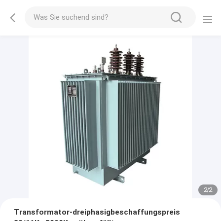
2
/
2
Transformator-dreiphasigbeschaffungspreis