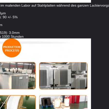
 im malenden Labor auf Stahlplatten während des ganzen Lackiervorg
70µm
): 90 +/- 5%
mm
 1519): 3,0mm
In 1000 Stunden