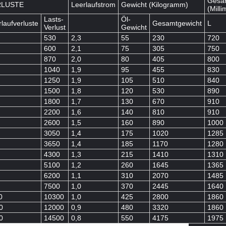
Gesa
RLUSTE
Leerlaufstrom
Gewicht (Kilogramm)
(Milli
Lasts-
Öl-
laufverluste
Gesamtgewicht
L
Verlust
Gewicht
530
2,3
55
230
720
600
2,1
75
305
750
870
2,0
80
405
800
1040
1,9
95
455
830
1250
1,9
105
510
840
1500
1,8
120
530
890
1800
1,7
130
670
910
2200
1,6
140
810
910
2600
1,5
160
890
1000
3050
1,4
175
1020
1285
3650
1,4
185
1170
1280
4300
1,3
215
1410
1310
5100
1,2
260
1645
1365
6200
1,1
310
2070
1485
7500
1,0
370
2445
1640
0
10300
1,0
425
2800
1860
0
12000
0,9
480
3320
1860
0
14500
0,8
550
4175
1975