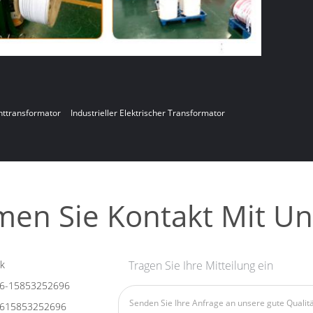
httransformator
Industrieller Elektrischer Transformator
en Sie Kontakt Mit Un
k
Tragen Sie Ihre Mitteilung ein
6-15853252696
615853252696