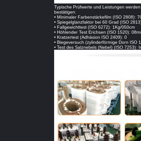
Typische Prüfwerte und Leistungen werden
bestätigen:
• Minimaler Farbenstärkefilm (ISO 2808): 
• Spiegelglanzfaktor bei 60 Grad (ISO 2813
• Fallgewichttest (ISO 6272): 1Kg/050cm
• Höhlender Test Erichsen (ISO 1520): 08
• Kratzertest (Adhäsion ISO 2409): 0
• Biegeversuch (zylinderförmige Dorn ISO
• Test des Salznebels (Nebel) (ISO 7253): 