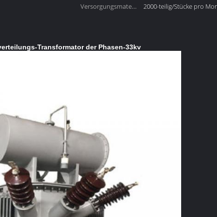
Versorgungsmaterial-
2000-teilig/Stücke pro Mo
Fähigkeit:
erteilungs-Transformator der Phasen-33kv