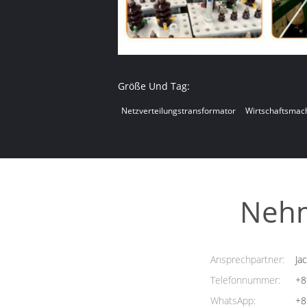
Größe Und Tag:
Netzverteilungstransformator
Wirtschaftsmac
Nehm
Ansprechpartner:
Jac
Telefonnummer:
+8
WhatsApp:
+8