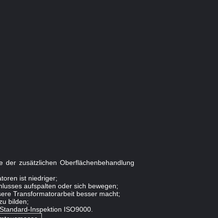
ihe der zusätzlichen Oberflächenbehandlung
oren ist niedriger;
chlusses aufspalten oder sich bewegen;
sere Transformatorarbeit besser macht;
u bilden;
le Standard-Inspektion ISO9000.