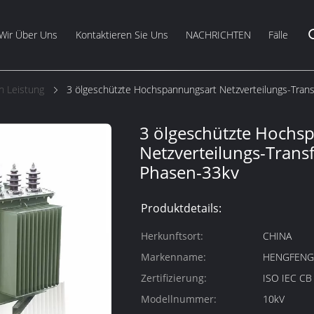
Wir Über Uns
Kontaktieren Sie Uns
NACHRICHTEN
Fälle
n Leistung
3 ölgeschützte Hochspannungsart Netzverteilungs-Tran
3 ölgeschützte Hochs
Netzverteilungs-Trans
Phasen-33kv
Produktdetails:
Herkunftsort:
CHINA
Markenname:
HENGFEN
Zertifizierung:
ISO IEC C
Modellnummer:
10kV