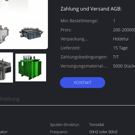
Zahlung und Versand AGB:
Min Bestellmenge:
1
Preis:
200-200000
Verpackung
Holzetui
Informationen:
Lieferzeit:
15 Tage
Zahlungsbedingungen:
T/T
Versorgungsmaterial-
5000 Stück
Fähigkeit:
KONTAKT
chreibung
Spulen-Struktur:
Toroidal
ator
Frequenz:
50HZ oder 60HZ