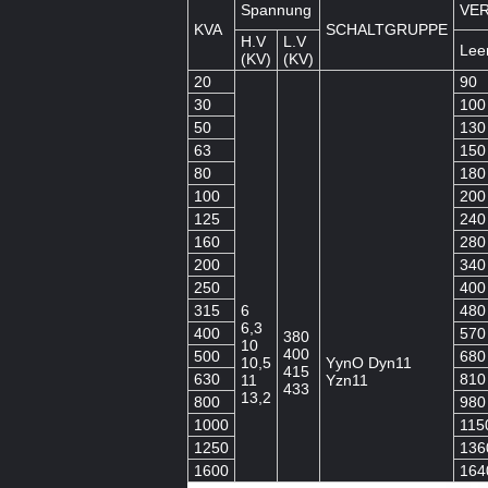
Spannung
VE
KVA
SCHALTGRUPPE
H.V
L.V
Leer
(KV)
(KV)
20
90
30
100
50
130
63
150
80
180
100
200
125
240
160
280
200
340
250
400
315
6
480
6,3
400
570
380
10
400
500
680
10,5
YynO Dyn11
415
630
810
11
Yzn11
433
13,2
800
980
1000
115
1250
136
1600
164