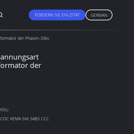
FORDERN SIE EIN ZITAT
GERMAN
sformator der Phasen-33kv
pannungsart
formator der
GYOU
B COC KEMA SNI SABS CCC