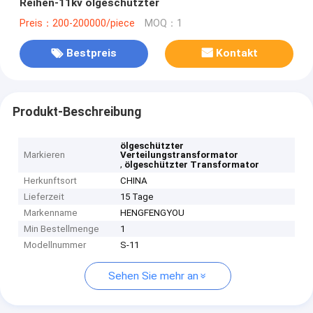
Reihen-11kv ölgeschützter
Preis：200-200000/piece
MOQ：1
Bestpreis
Kontakt
Produkt-Beschreibung
ölgeschützter
Markieren
Verteilungstransformator
,
ölgeschützter Transformator
Herkunftsort
CHINA
Lieferzeit
15 Tage
Markenname
HENGFENGYOU
Min Bestellmenge
1
Modellnummer
S-11
Sehen Sie mehr an