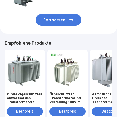
Fortsetzen
Empfohlene Produkte
kühlte ölgeschütztes
Ölgeschützter
dämpfungsär
Abwärtsöl des
Transformator der
Preis des
Transformators
Verteilung 10KV mit
Transformator
12kv
vollem Siegelbestem
Verteilungs-1
Netzverteilungstransformatoren
Preis der struktur
bester elektri
Bestpreis
Bestpreis
Bestprei
ab
Transformato