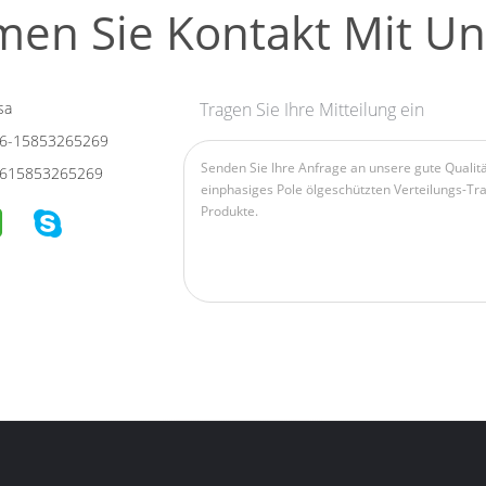
en Sie Kontakt Mit Un
sa
Tragen Sie Ihre Mitteilung ein
6-15853265269
615853265269