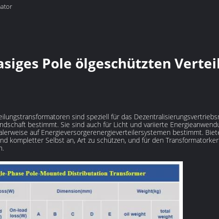
ator
ISO14001 KEMA CER
mator
sformator
siges Pole ölgeschützten Vertei
ilungstransformatoren sind speziell für das Dezentralisierungsvertrieb
ndschaft bestimmt. Sie sind auch für Licht und variierte Energieanwen
lerweise auf Energieversorgerenergieverteilersystemen bestimmt. Biet
d kompletter Selbst an, Art zu schützen, und für den Transformatorkern,
n.