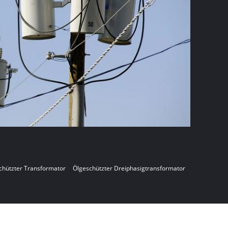
chützter Transformator
Ölgeschützter Dreiphasigtransformator