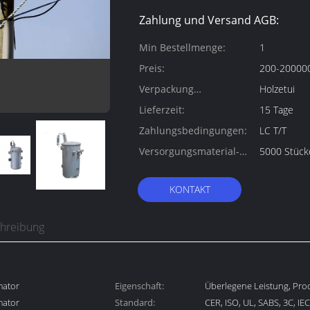
Zahlung und Versand AGB:
Min Bestellmenge:
1
Preis:
200-200000
Verpackung
Holzetui
Informationen:
Lieferzeit:
15 Tage
Zahlungsbedingungen:
LC T/T
Versorgungsmaterial-
5000 Stück
Fähigkeit:
KONTAKT
chreibung
mator
Eigenschaft:
Überlegene Leistung, Prod
mator
Standard:
Zuverlässigkeit, Umweltsc
CER, ISO, UL, SABS, 3C, I