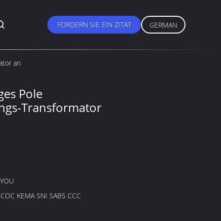
FORDERN SIE EIN ZITAT
GERMAN
ator an
ges Pole
ungs-Transformator
GYOU
B COC KEMA SNI SABS CCC