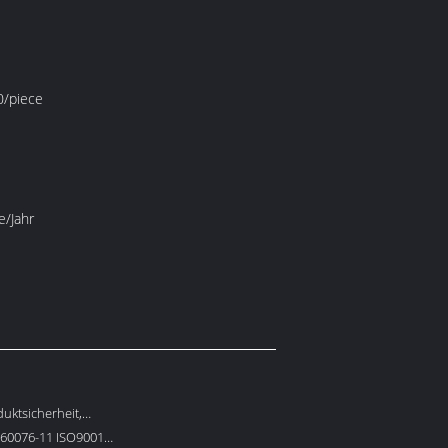
/piece
e/Jahr
uktsicherheit,
hutz
EC60076-11 ISO9001