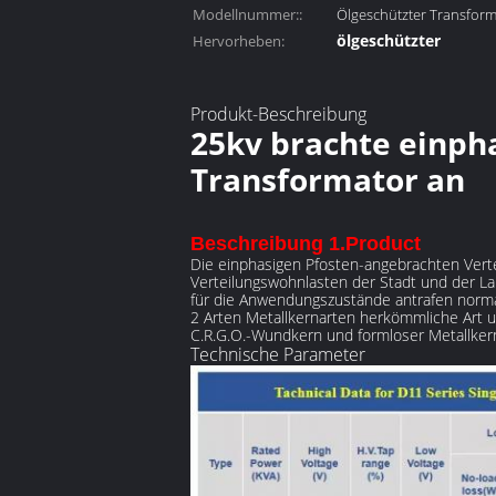
Modellnummer::
Ölgeschützter Transform
ölgeschützter
Hervorheben:
Verteilungstransfor
ölgeschützter Tran
,
Produkt-Beschreibung
25kv brachte einpha
Transformator an
Beschreibung 1.Product
Die einphasigen Pfosten-angebrachten Verte
Verteilungswohnlasten der Stadt und der La
für die Anwendungszustände antrafen norma
2 Arten Metallkernarten herkömmliche Art un
C.R.G.O.-Wundkern und formloser Metallker
Technische Parameter