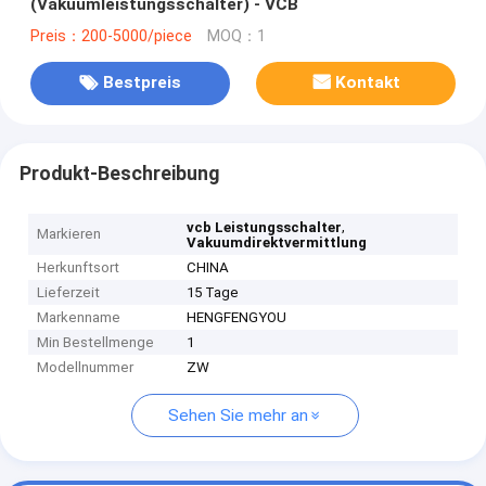
(Vakuumleistungsschalter) - VCB
Preis：200-5000/piece
MOQ：1
Bestpreis
Kontakt
Produkt-Beschreibung
,
vcb Leistungsschalter
Markieren
Vakuumdirektvermittlung
Herkunftsort
CHINA
Lieferzeit
15 Tage
Markenname
HENGFENGYOU
Min Bestellmenge
1
Modellnummer
ZW
Sehen Sie mehr an