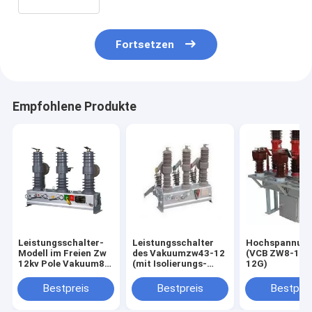
Fortsetzen
Empfohlene Produkte
Leistungsschalter-
Leistungsschalter
Hochspannung
Modell im Freien Zw
des Vakuumzw43-12
(VCB ZW8-12,
12kv Pole Vakuum8-
(mit Isolierungs-
12G)
12
Messer)
Bestpreis
Bestpreis
Bestprei