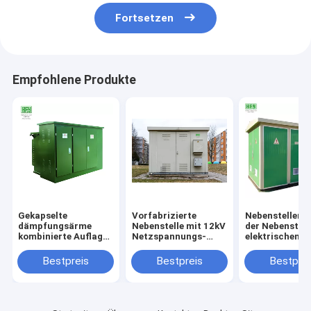
Fortsetzen
Empfohlene Produkte
Gekapselte
Vorfabrizierte
Nebenstellenhe
dämpfungsärme
Nebenstelle mit 12kV
der Nebenstell
kombinierte Auflage
Netzspannungs-
elektrischen
brachte
Schaltanlage und
Transformato
vorfabrizierte
Transformator
vorfabrizierte
Bestpreis
Bestpreis
Bestprei
Nebenstelle des
fabrizierte kompakte
kombinierte
Transformators an
bewegliche
kastenähnlich
Nebenstelle vor
modulare integ
in China