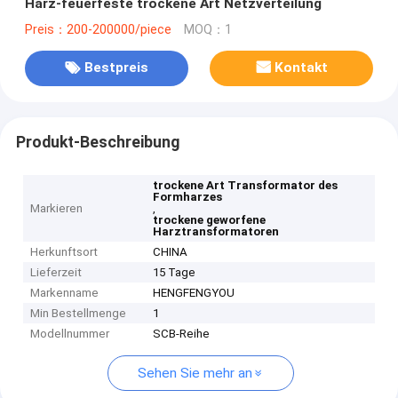
Harz-feuerfeste trockene Art Netzverteilung
Preis：200-200000/piece
MOQ：1
Bestpreis
Kontakt
Produkt-Beschreibung
trockene Art Transformator des
Formharzes
Markieren
,
trockene geworfene
Harztransformatoren
Herkunftsort
CHINA
Lieferzeit
15 Tage
Markenname
HENGFENGYOU
Min Bestellmenge
1
Modellnummer
SCB-Reihe
Sehen Sie mehr an