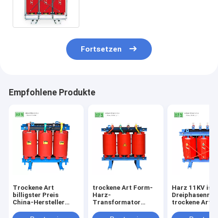
feuerfeste trockene Art
Netzverteilung
Fortsetzen
Empfohlene Produkte
Trockene Art
trockene Art Form-
Harz 11KV isol
billigster Preis
Harz-
Dreiphasenrei
China-Hersteller
Transformator
trockene Art
Cast-Harzes 11KV
30kVA 50kVA für
ISO9001 des
500kva 800kva des
Inneninstallation
transformato