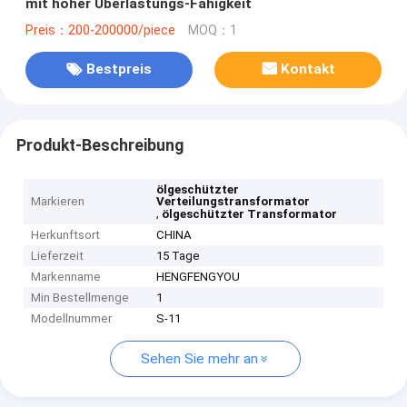
mit hoher Überlastungs-Fähigkeit
Preis：200-200000/piece
MOQ：1
Bestpreis
Kontakt
Produkt-Beschreibung
ölgeschützter
Markieren
Verteilungstransformator
,
ölgeschützter Transformator
Herkunftsort
CHINA
Lieferzeit
15 Tage
Markenname
HENGFENGYOU
Min Bestellmenge
1
Modellnummer
S-11
Sehen Sie mehr an