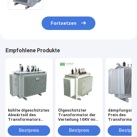
Fortsetzen
Empfohlene Produkte
kühlte ölgeschütztes
Ölgeschützter
dämpfungsär
Abwärtsöl des
Transformator der
Preis des
Transformators
Verteilung 10KV mit
Transformator
12kv
vollem Siegelbestem
Verteilungs-1
Netzverteilungstransformatoren
Preis der struktur
bester elektri
Bestpreis
Bestpreis
Bestprei
ab
Transformato