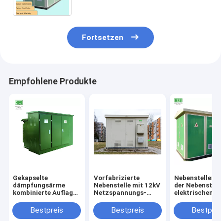
Fortsetzen
Empfohlene Produkte
Gekapselte
Vorfabrizierte
Nebenstellenhe
dämpfungsärme
Nebenstelle mit 12kV
der Nebenstell
kombinierte Auflage
Netzspannungs-
elektrischen
brachte
Schaltanlage und
Transformato
vorfabrizierte
Transformator
vorfabrizierte
Bestpreis
Bestpreis
Bestprei
Nebenstelle des
fabrizierte kompakte
kombinierte