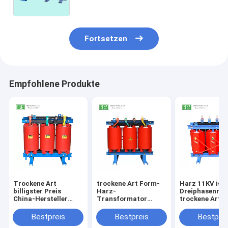
Fortsetzen
Empfohlene Produkte
Trockene Art
trockene Art Form-
Harz 11KV isol
billigster Preis
Harz-
Dreiphasenrei
China-Hersteller
Transformator
trockene Art
Cast-Harzes 11KV
30kVA 50kVA für
ISO9001 des
500kva 800kva des
Inneninstallation
transformato
Bestpreis
Bestpreis
Bestprei
Transformators