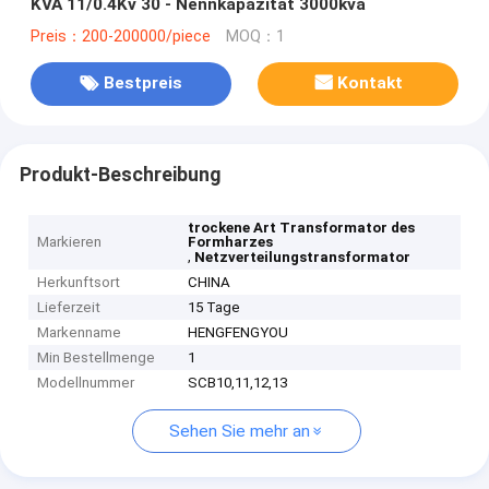
KVA 11/0.4Kv 30 - Nennkapazität 3000kva
Preis：200-200000/piece
MOQ：1
Bestpreis
Kontakt
Produkt-Beschreibung
trockene Art Transformator des
Markieren
Formharzes
,
Netzverteilungstransformator
Herkunftsort
CHINA
Lieferzeit
15 Tage
Markenname
HENGFENGYOU
Min Bestellmenge
1
Modellnummer
SCB10,11,12,13
Sehen Sie mehr an