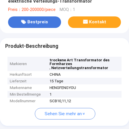
elektrische Verteilungs-Transformator
Preis：200-200000/piece
MOQ：1
Bestpreis
Kontakt
Produkt-Beschreibung
trockene Art Transformator des
Markieren
Formharzes
,
Netzverteilungstransformator
Herkunftsort
CHINA
Lieferzeit
15 Tage
Markenname
HENGFENGYOU
Min Bestellmenge
1
Modellnummer
SCB10,11,12
Sehen Sie mehr an