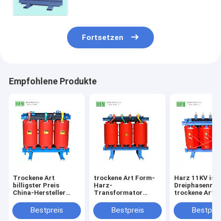
Fortsetzen
Empfohlene Produkte
Trockene Art
trockene Art Form-
Harz 11KV isol
billigster Preis
Harz-
Dreiphasenrei
China-Hersteller
Transformator
trockene Art
Cast-Harzes 11KV
30kVA 50kVA für
ISO9001 des
500kva 800kva des
Inneninstallation
transformato
Bestpreis
Bestpreis
Bestprei
Transformators