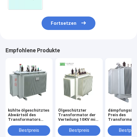
Fortsetzen
Empfohlene Produkte
kühlte ölgeschütztes
Ölgeschützter
dämpfungsär
Abwärtsöl des
Transformator der
Preis des
Transformators
Verteilung 10KV mit
Transformator
12kv
vollem Siegelbestem
Verteilungs-1
Netzverteilungstransformatoren
Preis der struktur
bester elektri
Bestpreis
Bestpreis
Bestprei
ab
Transformato