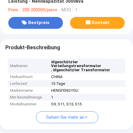
Leistung - Nennkapazität 3000kva
Preis：200-200000/piece
MOQ：1
Bestpreis
Kontakt
Produkt-Beschreibung
ölgeschützter
Markieren
Verteilungstransformator
,
ölgeschützter Transformator
Herkunftsort
CHINA
Lieferzeit
15 Tage
Markenname
HENGFENGYOU
Min Bestellmenge
1
Modellnummer
S9, S11, S13, S15
Sehen Sie mehr an