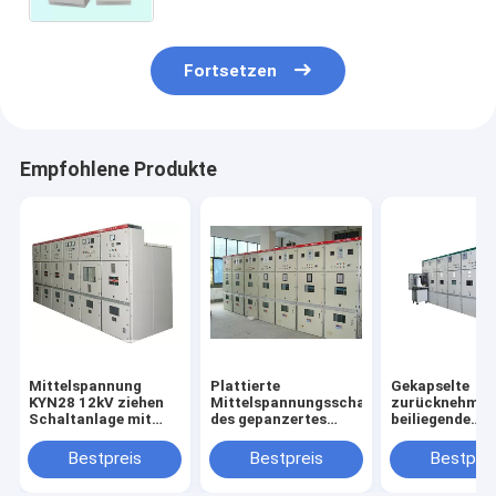
Fortsetzen
Empfohlene Produkte
Mittelspannung
Plattierte
Gekapselte
KYN28 12kV ziehen
Mittelspannungsschaltanlage
zurücknehmba
Schaltanlage mit
des gepanzertes
beiliegende
Leistungsschalter
Metall KYN28-12
Energiezellen-
heraus
weitverbreitet
Verteilungssch
Bestpreis
Bestpreis
Bestprei
der Schaltanl
KYN28-12