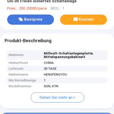
GIS im Freien isolierten Schaltanlage
Preis：200-20000/piece
MOQ：1
Bestpreis
Kontakt
Produkt-Beschreibung
,
Millivolt-Schaltanlagenplatte
Markieren
Mittelspannungskabinett
Herkunftsort
CHINA
Lieferzeit
30 TAGE
Markenname
HENGFENGYOU
Min Bestellmenge
1
Modellnummer
XGN, KYN
Sehen Sie mehr an