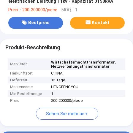
elektrischen Leistung 11kv - Kapazität 3150kVA
Preis：200-200000/piece
MOQ：1
Bestpreis
Kontakt
Produkt-Beschreibung
,
Wirtschaftsmachttransformator
Markieren
Netzverteilungstransformator
Herkunftsort
CHINA
Lieferzeit
15 Tage
Markenname
HENGFENGYOU
Min Bestellmenge
1
Preis
200-200000/piece
Sehen Sie mehr an