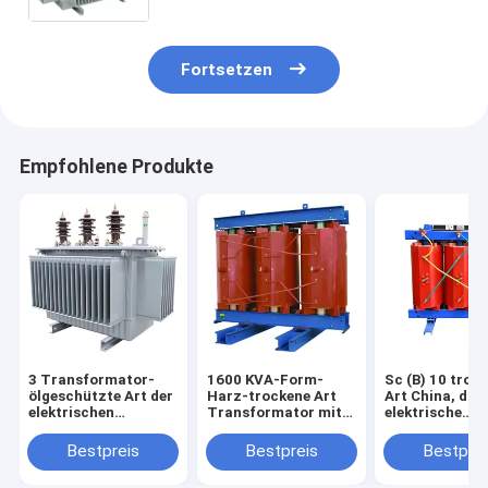
Fortsetzen
Empfohlene Produkte
3 Transformator-
1600 KVA-Form-
Sc (B) 10 troc
ölgeschützte Art der
Harz-trockene Art
Art China, das
elektrischen
Transformator mit
elektrische
Leistung der Phasen-
ausgezeichnetem
Transformato
33KV mit voller
energiesparendem
Hersteller
Bestpreis
Bestpreis
Bestprei
Siegelstruktur
Effekt
elektrischen
Transformator