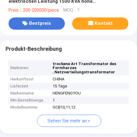
elektrischen Leistung 1500 KVA hohe
Leistungsfähigkeit Innen
Preis：200-200000/piece
MOQ：1
Bestpreis
Kontakt
Produkt-Beschreibung
trockene Art Transformator des
Markieren
Formharzes
,
Netzverteilungstransformator
Herkunftsort
CHINA
Lieferzeit
15 Tage
Markenname
HENGFENGYOU
Min Bestellmenge
1
Modellnummer
SCB10,11,12
Sehen Sie mehr an