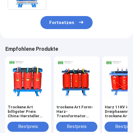
Fortsetzen
Empfohlene Produkte
Trockene Art
trockene Art Form-
Harz 11KV isol
billigster Preis
Harz-
Dreiphasenrei
China-Hersteller
Transformator
trockene Art
Cast-Harzes 11KV
30kVA 50kVA für
ISO9001 des
500kva 800kva des
Inneninstallation
transformato
Bestpreis
Bestpreis
Bestprei
Transformators