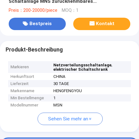
Schaltanlage MNS zurücknehmbares
Metallbeiliegendes
Preis：200-20000/piece
MOQ：1
Bestpreis
Kontakt
Produkt-Beschreibung
,
Netzverteilungsschaltanlage
Markieren
elektrischer Schaltschrank
Herkunftsort
CHINA
Lieferzeit
30 TAGE
Markenname
HENGFENGYOU
Min Bestellmenge
1
Modellnummer
MSN
Sehen Sie mehr an