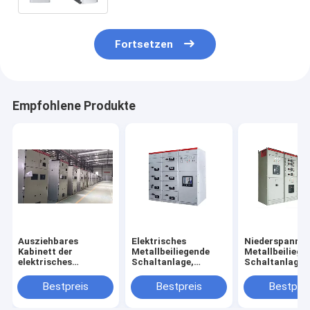
Metallbeiliegendes
Fortsetzen
Empfohlene Produkte
Ausziehbares
Elektrisches
Niederspannu
Kabinett der
Metallbeiliegende
Metallbeiliege
elektrisches
Schaltanlage,
Schaltanlagen
Metallbeiliegendes
Niederspannungs-
Ausgleichs-
Schaltanlagen-
zurücknehmbare
Schaltanlage
Bestpreis
Bestpreis
Bestprei
Netzverteilungs-
Schaltanlage MNS
ISO9001
MNS