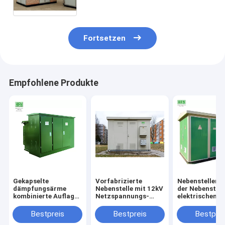
Fortsetzen
Empfohlene Produkte
Gekapselte
Vorfabrizierte
Nebenstellenhe
dämpfungsärme
Nebenstelle mit 12kV
der Nebenstell
kombinierte Auflage
Netzspannungs-
elektrischen
brachte
Schaltanlage und
Transformato
vorfabrizierte
Transformator
vorfabrizierte
Bestpreis
Bestpreis
Bestprei
Nebenstelle des
fabrizierte kompakte
kombinierte