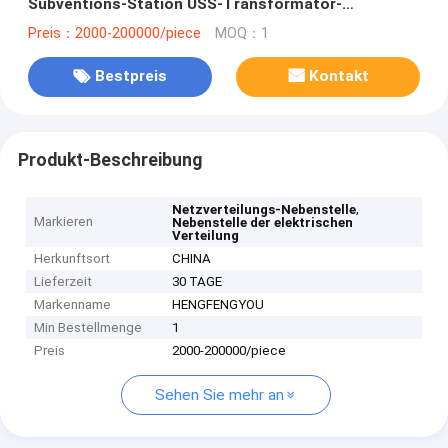
Subventions-Station USS-Transformator-
Niederspannung
Preis：2000-200000/piece
MOQ：1
Bestpreis
Kontakt
Produkt-Beschreibung
,
Netzverteilungs-Nebenstelle
Markieren
Nebenstelle der elektrischen
Verteilung
Herkunftsort
CHINA
Lieferzeit
30 TAGE
Markenname
HENGFENGYOU
Min Bestellmenge
1
Preis
2000-200000/piece
Sehen Sie mehr an