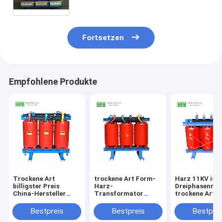
Fortsetzen
Empfohlene Produkte
Trockene Art
trockene Art Form-
Harz 11KV isol
billigster Preis
Harz-
Dreiphasenrei
China-Hersteller
Transformator
trockene Art
Cast-Harzes 11KV
30kVA 50kVA für
ISO9001 des
500kva 800kva des
Inneninstallation
transformato
Bestpreis
Bestpreis
Bestprei
Transformators