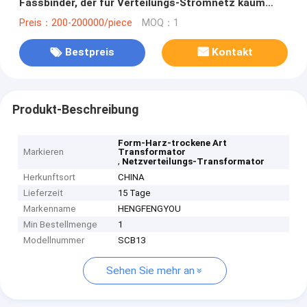
Fassbinder, der für Verteilungs-Stromnetz kaum
bersten wickelt
Preis：200-200000/piece
MOQ：1
Bestpreis
Kontakt
Produkt-Beschreibung
Form-Harz-trockene Art
Markieren
Transformator
,
Netzverteilungs-Transformator
Herkunftsort
CHINA
Lieferzeit
15 Tage
Markenname
HENGFENGYOU
Min Bestellmenge
1
Modellnummer
SCB13
Sehen Sie mehr an