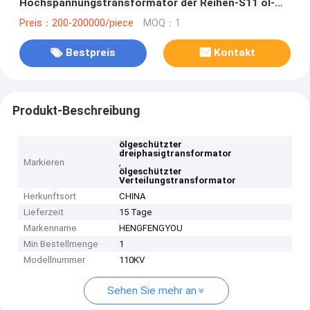
Hochspannungstransformator der Reihen-S11 öl-
gefüllter
Preis：200-200000/piece
MOQ：1
Bestpreis
Kontakt
Produkt-Beschreibung
ölgeschützter
dreiphasigtransformator
Markieren
,
ölgeschützter
Verteilungstransformator
Herkunftsort
CHINA
Lieferzeit
15 Tage
Markenname
HENGFENGYOU
Min Bestellmenge
1
Modellnummer
110KV
Sehen Sie mehr an