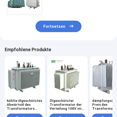
Hochspannungstransformator
der Reihen-S11 öl- gefüllter
Fortsetzen
Empfohlene Produkte
kühlte ölgeschütztes
Ölgeschützter
dämpfungsär
Abwärtsöl des
Transformator der
Preis des
Transformators
Verteilung 10KV mit
Transformator
12kv
vollem Siegelbestem
Verteilungs-1
Netzverteilungstransformatoren
Preis der struktur
bester elektri