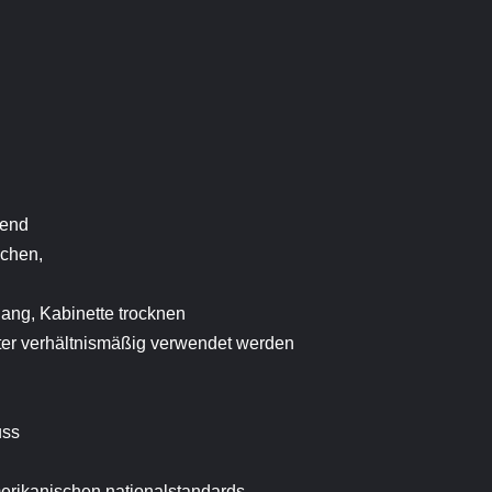
rend
echen,
ang, Kabinette trocknen
nter verhältnismäßig verwendet werden
uss
merikanischen nationalstandards