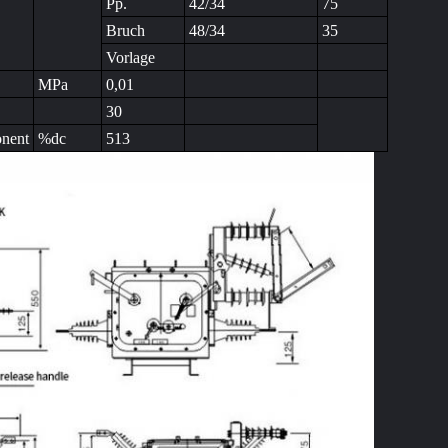
Pp.
42/34
75
Bruch
48/34
35
Vorlage
MPa
0,01
30
onent
%dc
513