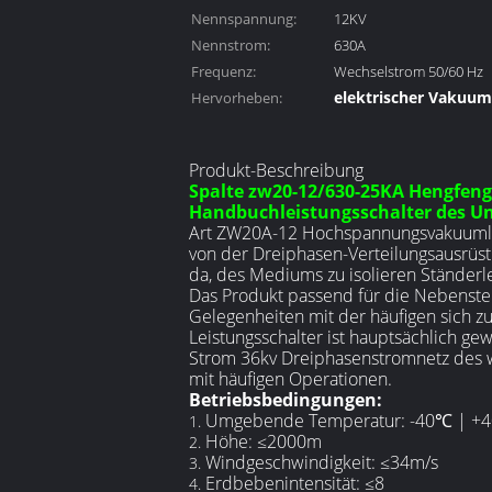
Nennspannung:
12KV
Nennstrom:
630A
Frequenz:
Wechselstrom 50/60 Hz
elektrischer Vakuu
Hervorheben:
Vakuumdirektvermit
Produkt-Beschreibung
Spalte zw20-12/630-25KA Hengfe
Handbuchleistungsschalter des Un
Art ZW20A-12 Hochspannungsvakuumlei
von der Dreiphasen-Verteilungsausrü
da, des Mediums zu isolieren Ständerl
Das Produkt passend für die Nebenstel
Gelegenheiten mit der häufigen sich
Leistungsschalter ist hauptsächlich g
Strom 36kv Dreiphasenstromnetz des w
mit häufigen Operationen.
Betriebsbedingungen:
Umgebende Temperatur: -40℃ | +
1.
Höhe: ≤2000m
2.
Windgeschwindigkeit: ≤34m/s
3.
Erdbebenintensität: ≤8
4.