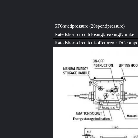
SF6ratedpressure (20spendpressure)
Ratedshort-circuitclosingbreakingNumber
Ratedshort-circuitcut-offcurrent'sDCcomp