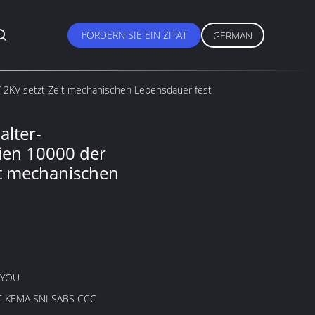
FORDERN SIE EIN ZITAT
GERMAN
12KV setzt Zeit mechanischen Lebensdauer fest
alter-
ien 10000 der
it mechanischen
GYOU
C KEMA SNI SABS CCC