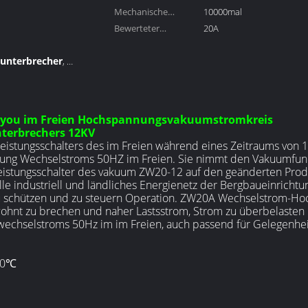
Mechanische
10000mal
Lebensdauer:
Bewerteter
20A
Kurzschlussabschaltstrom:
munterbrecher
,
tlung
ngyou im Freien Hochspannungsvakuumstromkreis
terbrechers 12KV
stungsschalters des im Freien während eines Zeitraums von
stung Wechselstroms 50HZ im Freien. Sie nimmt den Vakuumfu
eistungsschalter des vakuum ZW20-12 auf den geänderten Produ
le industriell und ländliches Energienetz der Bergbaueinricht
 zu schützen und zu steuern Operation. ZW20A Wechselstrom-H
ewohnt zu brechen und naher Lastsstrom, Strom zu überbelasten
echselstroms 50Hz im im Freien, auch passend für Gelegenhei
40℃