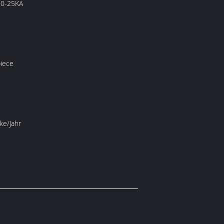
30-25KA
iece
ke/Jahr