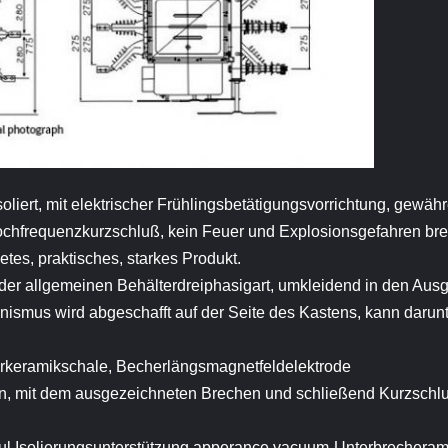
oliert, mit elektrischer Frühlingsbetätigungsvorrichtung, gewäh
Hochfrequenzkurzschluß, kein Feuer und Explosionsgefahren br
etes, praktisches, starkes Produkt.
der allgemeinen Behälterdreiphasigart, umkleidend in den Ausg
hanismus wird abgeschafft auf der Seite des Kastens, kann daru
rkeramikschale, Becherlängsmagnetfeldelektrode
ien, mit dem ausgezeichneten Brechen und schließend Kurzschl
utiful Isolierungsunterstützung apperance.vacuum-Unterbrechera