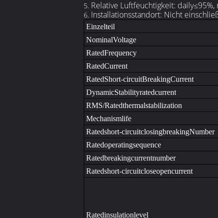
Relative Luftfeuchtigkeit: daily≤95
5.
Installationsstandort: Nicht einschli
6.
Einzelteil
NominalVoltage
RatedFrequency
RatedCurrent
RatedShort-circuitBreakingCurrent
DynamicStabilityratedcurrent
RMS/Ratedthermalstabilization
Mechanismlife
Ratedshort-circuitclosingbreakingNumber
Ratedoperatingsequence
Ratedbreakingcurrentnumber
Ratedshort-circuitcloseopencurrent
Ratedinsulationlevel