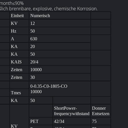
%, month≤90%
eßlich brennbare, explosive, chemische Korrosion.
Einheit
Numerisch
KV
12
Hz
50
A
630
KA
20
KA
50
KAIS
20/4
Zeiten
10000
Zeiten
30
0-0.35-C0-1805-CO
10000
Tmes
KA
50
ShortPower-
Donner
frequencywithstand
Entsetzen
PET
42/34
75
KV