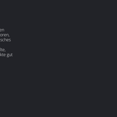
ßen
toren,
isches
lte,
kte gut