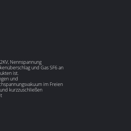
 12KV, Nennspannung
nkenüberschlag und Gas SF6 an
kten ist.
ungen und
ochspannungsvakuum im Freien
 und kurzzuschließen
t