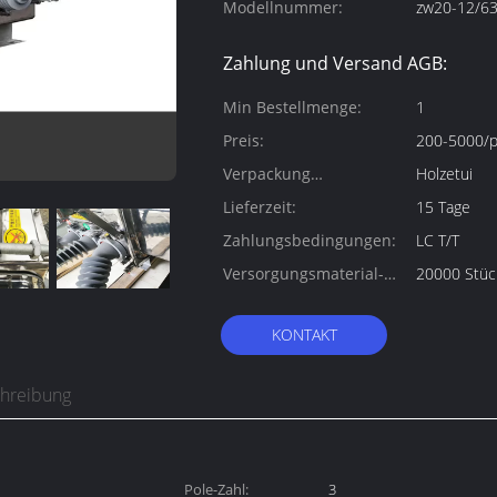
Modellnummer:
zw20-12/6
Zahlung und Versand AGB:
Min Bestellmenge:
1
Preis:
200-5000/p
Verpackung
Holzetui
Informationen:
Lieferzeit:
15 Tage
Zahlungsbedingungen:
LC T/T
Versorgungsmaterial-
20000 Stüc
Fähigkeit:
KONTAKT
chreibung
Pole-Zahl:
3