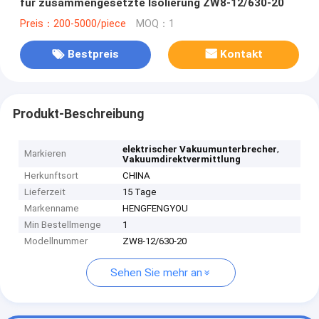
für zusammengesetzte Isolierung ZW8-12/630-20
Preis：200-5000/piece
MOQ：1
Bestpreis
Kontakt
Produkt-Beschreibung
,
elektrischer Vakuumunterbrecher
Markieren
Vakuumdirektvermittlung
Herkunftsort
CHINA
Lieferzeit
15 Tage
Markenname
HENGFENGYOU
Min Bestellmenge
1
Modellnummer
ZW8-12/630-20
Sehen Sie mehr an