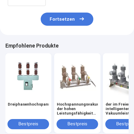
Fortsetzen
Empfohlene Produkte
Dreiphasenhochspannungsvakuumleistungsschalter
Hochspannungsvakuumleistungsschalt
der im Freien
der hohen
intelligenter
Leistungsfähigkeits-
Vakuumleistun
40.5kv im Freien
Spalten-50Hz
Bestpreis
Bestpreis
Bestprei