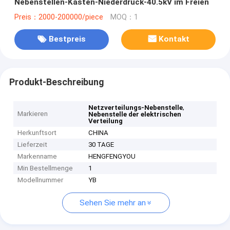
Nebenstellen-Kasten-Niederdruck-40.5kV im Freien
Preis：2000-200000/piece
MOQ：1
Bestpreis
Kontakt
Produkt-Beschreibung
,
Netzverteilungs-Nebenstelle
Markieren
Nebenstelle der elektrischen
Verteilung
Herkunftsort
CHINA
Lieferzeit
30 TAGE
Markenname
HENGFENGYOU
Min Bestellmenge
1
Modellnummer
YB
Sehen Sie mehr an