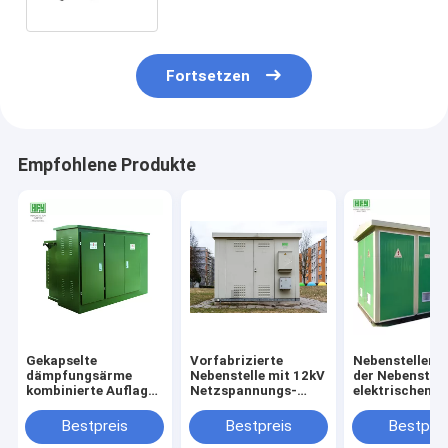
Fortsetzen
Empfohlene Produkte
Gekapselte
Vorfabrizierte
Nebenstellenhe
dämpfungsärme
Nebenstelle mit 12kV
der Nebenstell
kombinierte Auflage
Netzspannungs-
elektrischen
brachte
Schaltanlage und
Transformato
vorfabrizierte
Transformator
vorfabrizierte
Bestpreis
Bestpreis
Bestprei
Nebenstelle des
fabrizierte kompakte
kombinierte