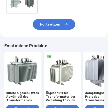
Transformator-wieder-
Schmelzofen-Transformator
Fortsetzen
Empfohlene Produkte
kühlte ölgeschütztes
Ölgeschützter
dämpfungsär
Abwärtsöl des
Transformator der
Preis des
Transformators
Verteilung 10KV mit
Transformator
12kv
vollem Siegelbestem
Verteilungs-1
Netzverteilungstransformatoren
Preis der struktur
bester elektri