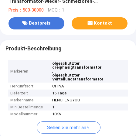
Transformator-wieder- Schmelzofen-
Transformator
Preis：500-30000
MOQ：1
Bestpreis
Kontakt
Produkt-Beschreibung
ölgeschützter
dreiphasigtransformator
Markieren
,
ölgeschützter
Verteilungstransformator
Herkunftsort
CHINA
Lieferzeit
15 Tage
Markenname
HENGFENGYOU
Min Bestellmenge
1
Modellnummer
10KV
Sehen Sie mehr an