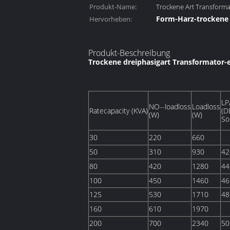
Produkt-Name:
Trockene Art Transforma
Form-Harz-trockene
Hervorheben:
Transformator
Netzverteilungs-Tr
,
Produkt-Beschreibung
Trockene dreiphasigart Transformator-e
LP
NO--loadloss
Loadloss
Ratecapacity (KVA)
(D
(W)
(W)
So
30
220
660
50
310
930
42
80
420
1280
44
100
450
1460
46
125
530
1710
48
160
610
1970
200
700
2340
50