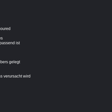
poured
es
passend ist
bers gelegt
s verursacht wird