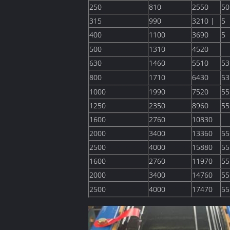
250
810
2550
50
315
990
3210 |
5
400
1100
3690
5
500
1310
4520
630
1460
5510
53
800
1710
6430
53
1000
1990
7520
55
1250
2350
8960
55
1600
2760
10830
2000
3400
13360
55
2500
4000
15880
55
1600
2760
11970
55
2000
3400
14760
55
2500
4000
17470
55