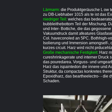
Lärmarm:
die Produktgeräusche L ow t
zu DB-Liebhaber 1015 als te ist das 
niedriger Teil:
welches das bedeaerator
bubbleithebottom Teil der Mischung. Da
und Inter- Bottiche, die das gegossene 
Vakuumdruck damit afeatures Glasfase
Col. haveconoled an 5PC. Bothhigh-vo
Isolierung und Immersion amongself-, 
kurzes crcuit. Harz wird nicht prduce
Große mechanische Festigkeit:
Harz m
cureshrinkagerate und interner Druck 
das pouredarea. Vorguss- und umgearb
Harz das ispaintedon die innere und
Struktur, da compactas konkretes therei
Epoxidharz, das beartheelectro- - die 
Schaden.