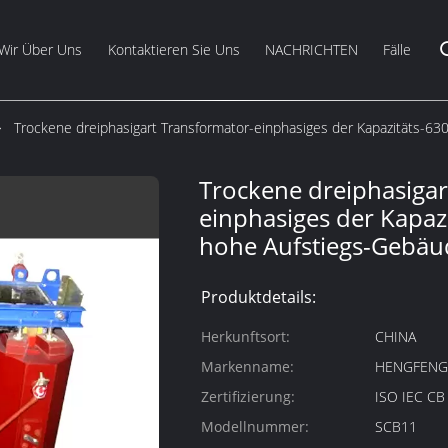
Wir Über Uns
Kontaktieren Sie Uns
NACHRICHTEN
Fälle
Trockene dreiphasigart Transformator-einphasiges der Kapazitäts-63
Trockene dreiphasigar
einphasiges der Kapaz
hohe Aufstiegs-Gebäu
Produktdetails:
Herkunftsort:
CHINA
Markenname:
HENGFEN
Zertifizierung:
ISO IEC C
Modellnummer:
SCB11