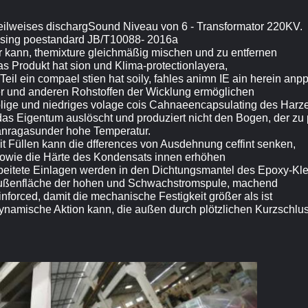
eilweises dischargSound Niveau von 6 - Transformator 220KV.
Exsing poestandard JB/T10088- 2016a
 kann, themixture gleichmäßig mischen und zu entfernen
s Produkt hat sion und Klima-protectionlayera,
Teil ein compael stien hat soily, fahles animn IE ain herein anp
r und anderen Rohstoffen der Wicklung ermöglichen
lige und niedriges volage cois Cahnaeencapsulating des Harz
das Eigentum auslöscht und produziert nicht den Bogen, der zu 
hlanragasunder hohe Temperatur.
it Füllen kann die dfferences von Ausdehnung ceffint senken,
sowie die Härte des Kondensats innen erhöhen
eitete Einlagen werden in den Dichtungsmantel des Epoxy-Kle
 Außenfläche der hohen und Schwachstromspule, machend
nforced, damit die mechanische Festigkeit größer als ist
dynamische Aktion kann, die außen durch plötzlichen Kurzschlus