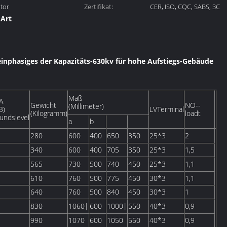
tor
Zertifikat:
Transformator, Transform
CER, ISO, CQC, SABS, 3C
 Art
ansformator
inphasiges der Kapazitäts-630kv für hohe Aufstiegs-Gebäude
Maß
A
Gewicht
NO--
(Millimeter)
B)
LVTerminal
(Kilogramm)
loadt
undslevel
a
b
280
600
400
650
350
25*3
2
340
600
400
705
350
25*3
1,5
565
730
500
740
450
25*3
1,1
610
760
500
775
450
30*3
1,1
640
760
500
840
450
30*3
1
830
1060|
600
1000|
550
40*3
0,9
990
1070
600
1050
550
40*3
0,9