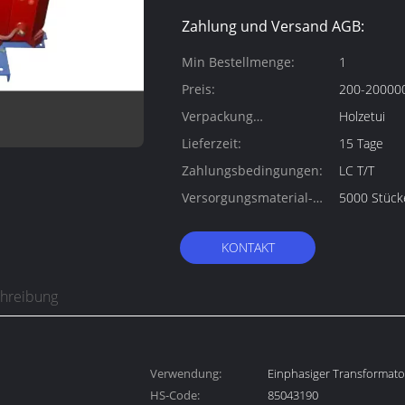
Zahlung und Versand AGB:
Min Bestellmenge:
1
Preis:
200-200000
Verpackung
Holzetui
Informationen:
Lieferzeit:
15 Tage
Zahlungsbedingungen:
LC T/T
Versorgungsmaterial-
5000 Stück
Fähigkeit:
KONTAKT
chreibung
Verwendung:
Einphasiger Transformato
HS-Code:
Stromrichtertransformator
85043190