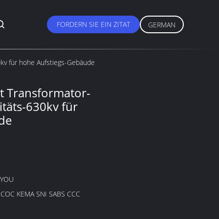
FORDERN SIE EIN ZITAT
GERMAN
0kv für hohe Aufstiegs-Gebäude
t Transformator-
itäts-630kv für
de
GYOU
B COC KEMA SNI SABS CCC