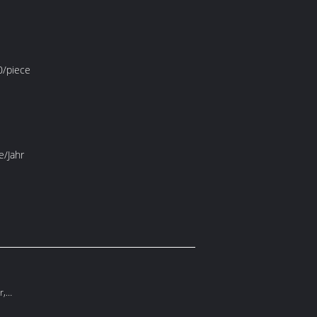
/piece
e/Jahr
r,
, kombinierter