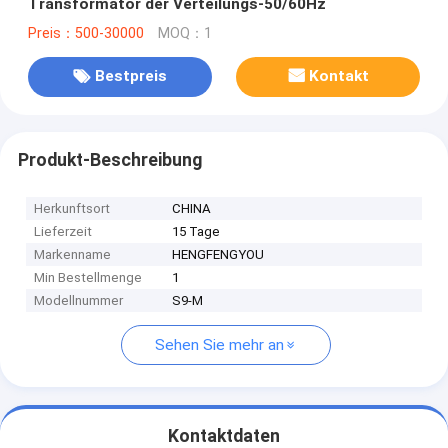
Transformator der Verteilungs-50/60Hz
Preis：500-30000
MOQ：1
Bestpreis
Kontakt
Produkt-Beschreibung
Herkunftsort
CHINA
Lieferzeit
15 Tage
Markenname
HENGFENGYOU
Min Bestellmenge
1
Modellnummer
S9-M
Sehen Sie mehr an
Kontaktdaten