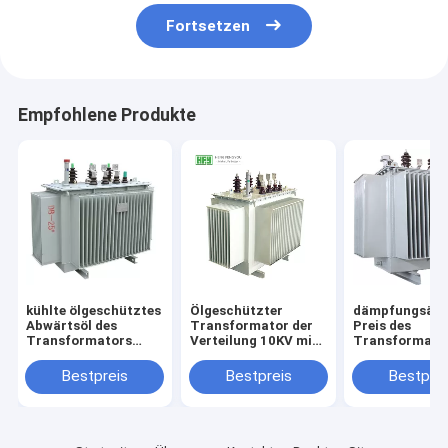
Fortsetzen
Empfohlene Produkte
kühlte ölgeschütztes
Ölgeschützter
dämpfungsär
Abwärtsöl des
Transformator der
Preis des
Transformators
Verteilung 10KV mit
Transformator
12kv
vollem Siegelbestem
Verteilungs-1
Netzverteilungstransformatoren
Preis der struktur
bester elektri
Bestpreis
Bestpreis
Bestprei
ab
Transformato