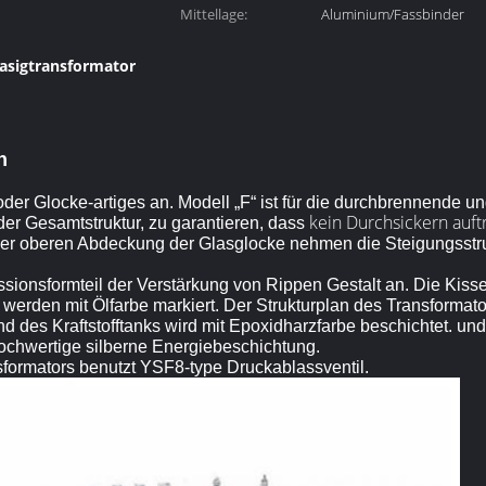
Mittellage:
Aluminium/Fassbinder
hasigtransformator
mator
n
der Glocke-artiges an. Modell „F“ ist für die durchbrennende un
kein Durchsickern auftri
der Gesamtstruktur, zu garantieren, dass
er oberen Abdeckung der Glasglocke nehmen die Steigungsstru
ssionsformteil der Verstärkung von Rippen Gestalt an. Die Kiss
 werden mit Ölfarbe markiert. Der Strukturplan des Transformato
 des Kraftstofftanks wird mit Epoxidharzfarbe beschichtet. und
ochwertige silberne Energiebeschichtung.
formators benutzt YSF8-type Druckablassventil.