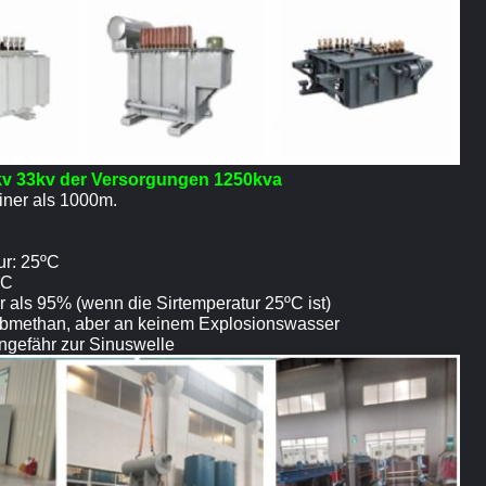
1kv 33kv der Versorgungen 1250kva
iner als 1000m.
ur: 25ºC
ºC
iner als 95% (wenn die Sirtemperatur 25ºC ist)
taubmethan, aber an keinem Explosionswasser
ngefähr zur Sinuswelle