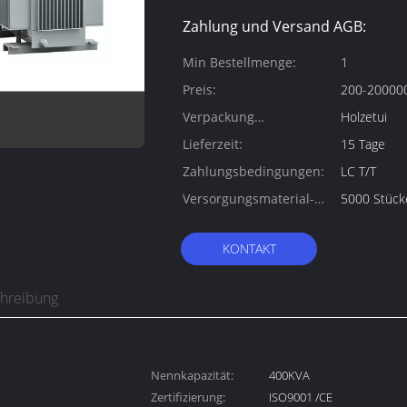
Zahlung und Versand AGB:
Min Bestellmenge:
1
Preis:
200-200000
Verpackung
Holzetui
Informationen:
Lieferzeit:
15 Tage
Zahlungsbedingungen:
LC T/T
Versorgungsmaterial-
5000 Stück
Fähigkeit:
KONTAKT
chreibung
Nennkapazität:
400KVA
Zertifizierung:
ISO9001 /CE