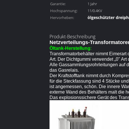
Garantie:
1 Jahr
Hochspannung:
11/0.4KV
ölgeschützter dreip
Hervorheben:
,
ölgeschützter
Produkt-Beschreibung
Verteilungstransfor
Netzverteilungs-Transformatore
Öltank-Herstellung
:
Transformatorbehälter nimmt Eimerart o
Art. Der Dichtgummi verwendet „0" Art 
Alle Gassammlungsrohrleitungen auf d
das Gasrelais.
Der Kraftstofftank nimmt durch Kompre
für die Steckfassung sind 4 Stücke und
ist angemessen, schön. Die innere Wand
externe Wand des Behälters malt die h
Das explosionssichere Gerät des Trans