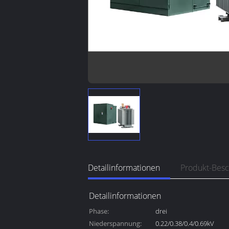
Detailinformationen
Produkt-Bes
Detailinformationen
Phase:
drei
Niederspannung:
0.22/0.38/0.4/0.69kV