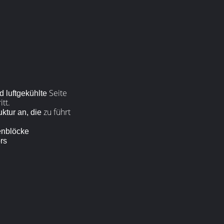
Seite
d luftgekühlte
tt.
zu führt
ktur an, die
enblöcke
rs