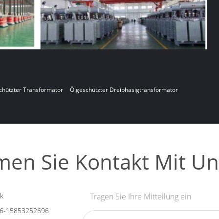
chützter Transformator
Ölgeschützter Dreiphasigtransformator
en Sie Kontakt Mit Un
k
Tragen Sie Ihre Mitteilung ein
6-15853252696