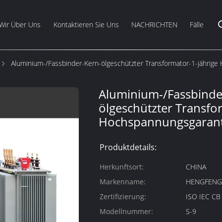
Wir Über Uns
Kontaktieren Sie Uns
NACHRICHTEN
Fälle
Aluminium-/Fassbinder-Kern-ölgeschützter Transformator-1-jährig
Aluminium-/Fassbinde
ölgeschützter Transfo
Hochspannungsgarant
Produktdetails:
Herkunftsort:
CHINA
Markenname:
HENGFEN
Zertifizierung:
ISO IEC C
Modellnummer:
S-9