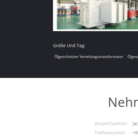
Größe Und Tag:
Ölgeschützter Verteilungstransformator
Ölges
Nehm
Ansprechpartner:
Jac
Telefonnummer:
+8