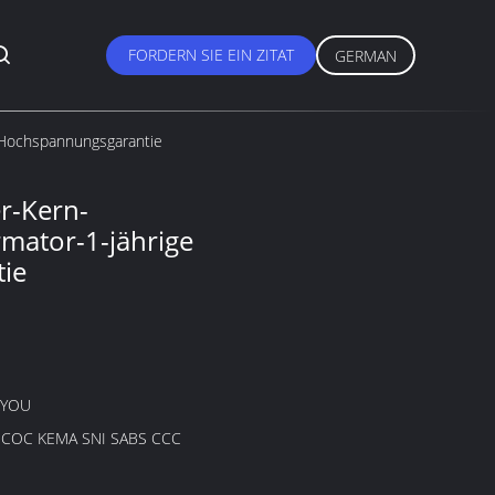
FORDERN SIE EIN ZITAT
GERMAN
e Hochspannungsgarantie
r-Kern-
rmator-1-jährige
ie
GYOU
B COC KEMA SNI SABS CCC