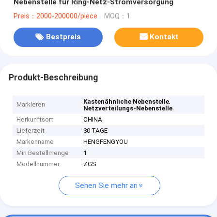
Nebenstelle für Ring-Netz-Stromversorgung
Preis：2000-200000/piece
MOQ：1
Bestpreis
Kontakt
Produkt-Beschreibung
,
Kastenähnliche Nebenstelle
Markieren
Netzverteilungs-Nebenstelle
Herkunftsort
CHINA
Lieferzeit
30 TAGE
Markenname
HENGFENGYOU
Min Bestellmenge
1
Modellnummer
ZGS
Sehen Sie mehr an