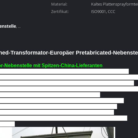
Material:
Kaltes Plattensprayformtei
Zertifikat:
ISO9001, CCC
enstelle
,
trischen
ed-Transformator-Europäer Pretabricated-Nebenstel
r-Nebenstelle mit Spitzen-China-Lieferanten
iert den elektrischen Hochspannungsapparat, Transformator,
ung herein zu einem kompakten ganzen SatzNetzverteilungsgerä
, Residentgemeinschaften, Industrieparks, Bergwerke passend
elder. Sie wird verwendet, um zu empfangen und sich zu verteil
 Das Produkt hat die Vorteile des hohen perfor
uverlässige Operation, einfache Wartung und Mobilität.
tornebenstelle der gleichen Kapazität, besetzt es nur
 die Kosten des Entwerfens und des Baus verringert.
srüstung, die im Bau und in der Rekonstruktion benutzt wird
bieten.