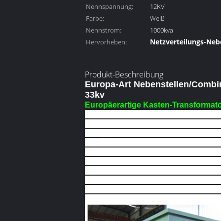
Nennspannung:
12KV
Farbe:
Weiß
Nennstrom:
1000kva
Netzverteilungs-Neb
Hervorheben:
Nebenstelle der elek
Verteilung
Produkt-Beschreibung
Europa-Art Nebenstellen/Combin
33kv
Europäerartige Kasten-Transformato
Die vorfabrizierte Nebenstelle kombin
elektrischer Apparat der Niederspann
ist für die städtischen hohen Gebäude
und Ölfelder und Operations- und Bauf
elektrische Energie im Verteilersystem.
mance, Kompaktbauweise, sichere und z
Verglichen mit gewöhnlicher Transforma
1/10-1/5 Raum, der groß die Arbeit und
Er ist einer der selektiven Ganzsatzau
von den städtischen und ländlichen Ge