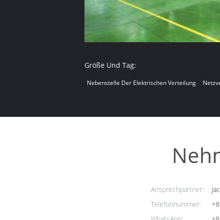
Größe Und Tag:
Nebenstelle Der Elektrischen Verteilung
Netzv
Nehm
Ansprechpartner:
Jac
Telefonnummer:
+8
WhatsApp:
+8