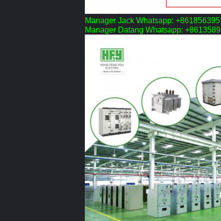
Manager Jack Whatsapp: +86185639
Manager Datang Whatsapp: +861358