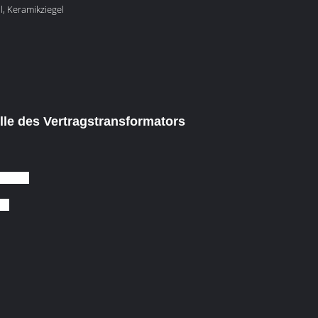
l, Keramikziegel
le des Vertragstransformators
t, das
en