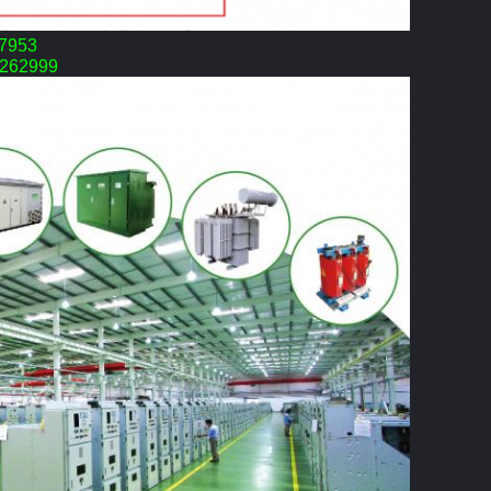
57953
9262999