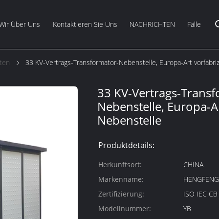
Wir Über Uns
Kontaktieren Sie Uns
NACHRICHTEN
Fälle
sten
33 KV-Vertrags-Transformator-Nebenstelle, Europa-Art vorfabri
33 KV-Vertrags-Transf
Nebenstelle, Europa-Ar
Nebenstelle
Produktdetails:
Herkunftsort:
CHINA
Markenname:
HENGFEN
Zertifizierung:
ISO IEC C
Modellnummer:
YB