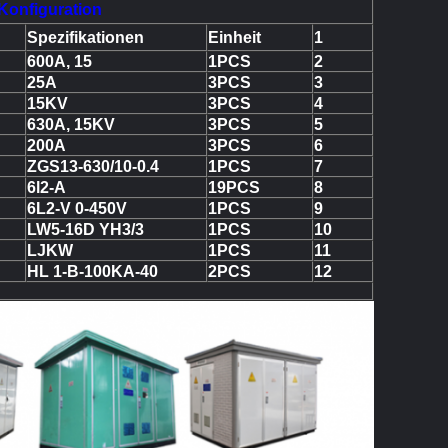
Konfiguration
Spezifikationen
Einheit
1
600A, 15
1PCS
2
25A
3PCS
3
15KV
3PCS
4
630A, 15KV
3PCS
5
200A
3PCS
6
ZGS13-630/10-0.4
1PCS
7
6l2-A
19PCS
8
6L2-V 0-450V
1PCS
9
LW5-16D YH3/3
1PCS
10
LJKW
1PCS
11
HL 1-B-100KA-40
2PCS
12