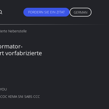
FORDERN SIE EIN ZITAT
GERMAN
zierte Nebenstelle
ormator-
t vorfabrizierte
GYOU
B COC KEMA SNI SABS CCC