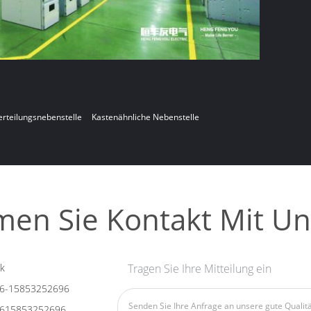
erteilungsnebenstelle
Kastenähnliche Nebenstelle
en Sie Kontakt Mit Un
k
Tragen Sie Ihre Mitteilung ein
6-15853252696
615853252696