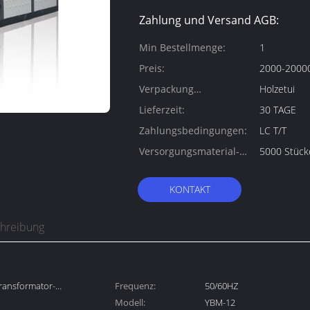
Zahlung und Versand AGB:
Min Bestellmenge:
1
Preis:
2000-20000
Verpackung
Holzetui
Informationen:
Lieferzeit:
30 TAGE
Zahlungsbedingungen:
LC T/T
Versorgungsmaterial-
5000 Stück
Fähigkeit:
KONTAKT
chreibung
ransformator-
Frequenz:
50/60HZ
Modell:
YBM-12