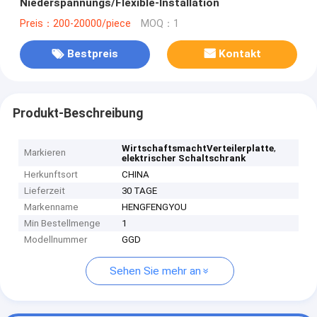
Niederspannungs/Flexible-Installation
Preis：200-20000/piece
MOQ：1
Bestpreis
Kontakt
Produkt-Beschreibung
,
WirtschaftsmachtVerteilerplatte
Markieren
elektrischer Schaltschrank
Herkunftsort
CHINA
Lieferzeit
30 TAGE
Markenname
HENGFENGYOU
Min Bestellmenge
1
Modellnummer
GGD
Sehen Sie mehr an