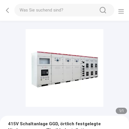
1
/
1
415V Schaltanlage GGD, örtlich festgelegte