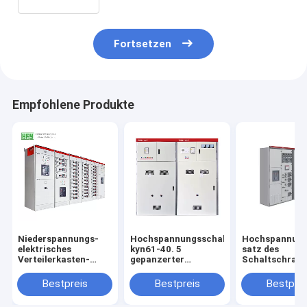
Fortsetzen
Empfohlene Produkte
Niederspannungs-
Hochspannungsschaltschrank
Hochspannung
elektrisches
kyn61-40. 5
satz des
Verteilerkasten-
gepanzerter
Schaltschrank
Fach MNS aus der
entfernbarer
KYN61-40.5 de
Schaltanlagen-
mittlerer
elektrischen
Bestpreis
Bestpreis
Bestprei
Werbung industriell
Hochspannungsschaltschrank
Schaltschrank
KYN28A-12 des
Metallausrüst