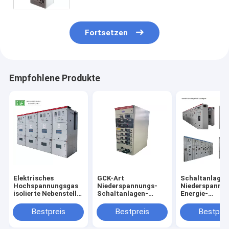
Fortsetzen
Empfohlene Produkte
Elektrisches
GCK-Art
Schaltanlage 
Hochspannungsgas
Niederspannungs-
Niederspannu
isolierte Nebenstelle
Schaltanlagen-
Energie-
der Schaltanlage
zurücknehmbare
Verteilersyste
kyn28-12
starke
GGD
Bestpreis
Bestpreis
Bestprei
Vielseitigkeits-
Hochleistung