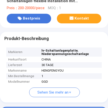
Schaltanlagen-flexible Installation mit
Universalkammer-Körper
Preis：200-20000/piece
MOQ：1
Bestpreis
Kontakt
Produkt-Beschreibung
,
lv-Schaltanlagenplatte
Markieren
Niederspannungsschaltanlage
Herkunftsort
CHINA
Lieferzeit
30 TAGE
Markenname
HENGFENGYOU
Min Bestellmenge
1
Modellnummer
GGD
Sehen Sie mehr an