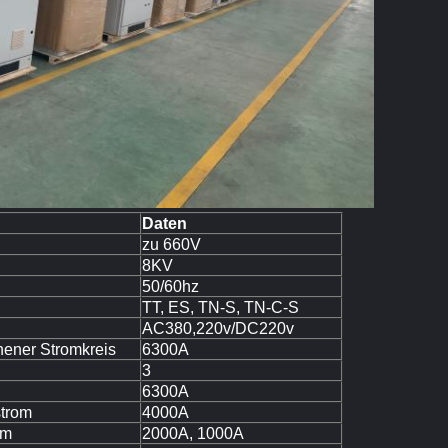
Daten
zu 660V
8KV
50/60hz
TT, ES, TN-S, TN-C-S
AC380,220v/DC220v
hener Stromkreis
6300A
3
6300A
strom
4000A
om
2000A, 1000A