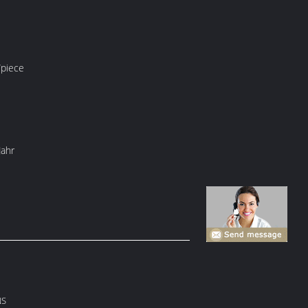
piece
Jahr
NS