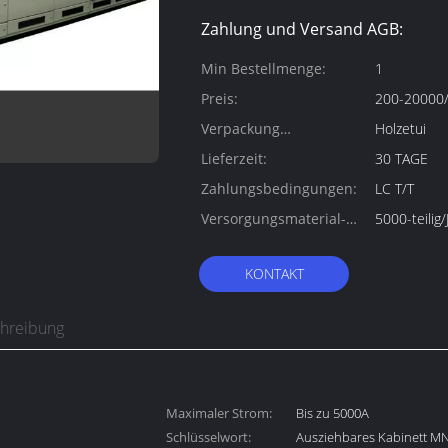
Zahlung und Versand AGB:
Min Bestellmenge:
1
Preis:
200-20000/
Verpackung
Holzetui
Informationen:
Lieferzeit:
30 TAGE
Zahlungsbedingungen:
LC T/T
Versorgungsmaterial-
5000-teilig/
Fähigkeit:
KONTAKT
chreibung
Maximaler Strom:
Bis zu 5000A
Schlüsselwort:
Ausziehbares Kabinett M