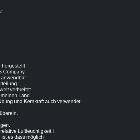
61
hergestellt
BB Company,
en anwendbar
rteilung
eit verbreitet
gemeinen Land
 Übung und Kernkraft auch verwendet
überein.
igen.
lative Luftfeuchtigkeit I
 ist es dass möglich