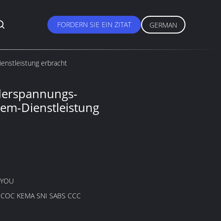
FORDERN SIE EIN ZITAT
GERMAN
nstleistung erbracht
erspannungs-
oem-Dienstleistung
GYOU
B COC KEMA SNI SABS CCC