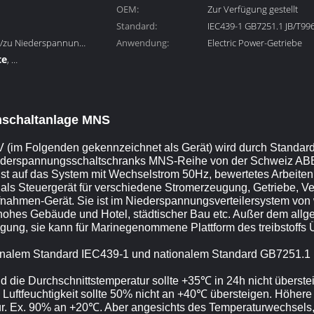
OEM:
Zur Verfügung gestellt
Standard:
IEC439-1 GB7251.1 JB/T99
ar/zu Niederspannung
Anwendung:
Electric Power-Getriebe
te
,
altanlage
schaltanlage MNS
im Folgenden gekennzeichnet als Gerät) wird durch Standard 
Niederspannungsschaltschranks MNS-Reihe von der Schweiz A
 ist auf das System mit Wechselstrom 50Hz, bewertetes Arbeit
ls Steuergerät für verschiedene Stromerzeugung, Getriebe, Ve
nahmen-Gerät. Sie ist im Niederspannungsverteilersystem von w
ohes Gebäude und Hotel, städtischer Bau etc. Außer dem all
igung, sie kann für Marinegenommene Plattform des treibstoffs
tionalem Standard IEC439-1 und nationalem Standard GB7251.1 
e Durchschnittstemperatur sollte +35℃ in 24h nicht überste
e Luftfeuchtigkeit sollte 50% nicht an +40℃ übersteigen. Höhere re
tur. Ex. 90% an +20℃. Aber angesichts des Temperaturwechsels,