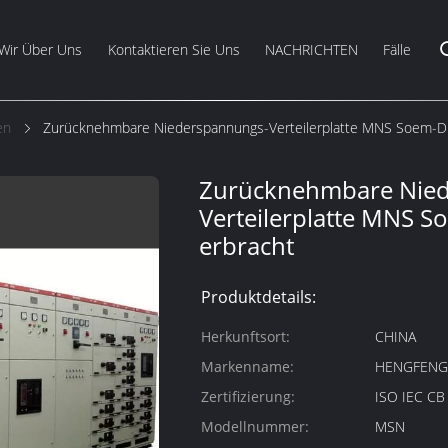
Wir Über Uns
Kontaktieren Sie Uns
NACHRICHTEN
Fälle
en
Zurücknehmbare Niederspannungs-Verteilerplatte MNS Soem-Die
Zurücknehmbare Nied
Verteilerplatte MNS S
erbracht
Produktdetails:
Herkunftsort:
CHINA
Markenname:
HENGFEN
Zertifizierung:
ISO IEC C
Modellnummer:
MSN