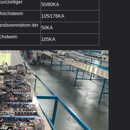
urzzeitiger
50/80KA
nhöchstwert-
105/176KA
tandsnennstrom der
50KA
chstwert-
105KA