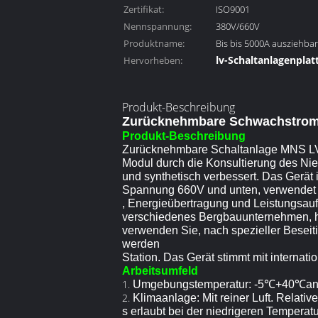
Zertifikat:
ISO9001
Nennspannung:
380V/660V
Produktname:
Bis bis 5000A ausziehb
lv-Schaltanlagenplat
Hervorheben:
Drawout
Niederspannungssch
Produkt-Beschreibung
Zurücknehmbare Schwachstrom
Produkt-Beschreibung
Zurücknehmbare Schaltanlage MNS LV (
Modul durch die Konsultierung des 
und synthetisch verbessert. Das Gerät
Spannung 660V und unten, verwendet a
, Energieübertragung und Leistungsauf
verschiedenes Bergbauunternehmen, h
verwenden Sie, nach spezieller Beseit
werden
Station. Das Gerät stimmt mit interna
Arbeitsumfeld
1.
Umgebungstemperatur: -5℃+40℃and di
2.
Klimaanlage: Mit reiner Luft. Relativ
s erlaubt bei der niedrigeren Tempera