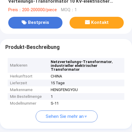
Verteilungs-Transformator 10 KV-elektrischer
Leistung
Preis：200-200000/piece
MOQ：1
Bestpreis
Kontakt
Produkt-Beschreibung
,
Netzverteilungs-Transformator
Markieren
industrieller elektrischer
Transformator
Herkunftsort
CHINA
Lieferzeit
15 Tage
Markenname
HENGFENGYOU
Min Bestellmenge
1
Modellnummer
S-11
Sehen Sie mehr an