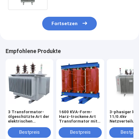
Fortsetzen
Empfohlene Produkte
3 Transformator-
1600 KVA-Form-
3-phasiger ku
ölgeschützte Art der
Harz-trockene Art
11/0.4kv
elektrischen
Transformator mit
Netzverteilun
Leistung der Phasen-
ausgezeichnetem
ölgeschützter
33KV mit voller
energiesparendem
Transformato
Bestpreis
Bestpreis
Bestprei
Siegelstruktur
Effekt