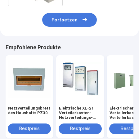
Fortsetzen
Empfohlene Produkte
Netzverteilungsbrett
Elektrische XL-21
Elektrischer
des Haushalts PZ30
Verteilerkasten-
Verteilerkast
Netzverteilungs-
Verteilerkaste
Kasten CCC-
Universalscha
Bescheinigung
Bestpreis
Bestpreis
Bestprei